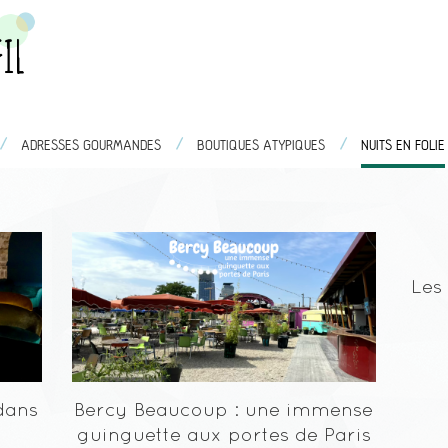
/
/
/
/
/
/
URELLES
ADRESSES GOURMANDES
ADRESSES GOURMANDES
BOUTIQUES ATYPIQUES
BOUTIQUES ATYPIQUES
NUITS EN FOLIE
NUIT
/
RENDEZ-VOUS AILLEURS
Les
dans
Bercy Beaucoup : une immense
guinguette aux portes de Paris