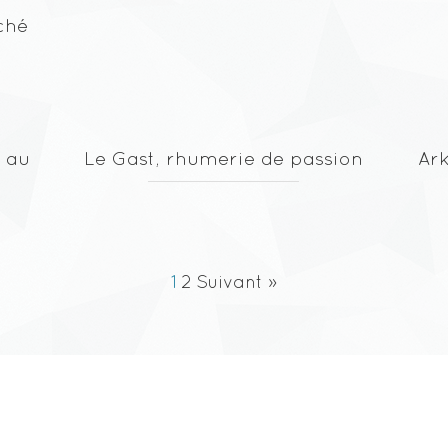
ché
 au
Le Gast, rhumerie de passion
Ar
1
2
Suivant »