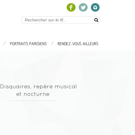
/
/
/
/
S EN FOLIE
PORTRAITS PARISIENS
PORTRAITS PARISIENS
RENDEZ-VOUS AILLEURS
 Disquaires, repère musical
et nocturne