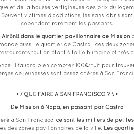
e et de la hausse vertigineuse des prix du logeme
e. Souvent victimes d’addictions, les sans-abris s
cependant rarement les passants.
 AirBnB dans le quartier pavillonnaire de Mission
o
mande aussi le quartier de Castro : ces deux zon
restaurants tout en étant à taille humaine et très 
ence, il faudra bien compter 100€/nuit pour trouver
rges de jeunesses sont assez chères à San Franc
• / QUE FAIRE À SAN FRANCISCO ? \ •
De Mission à Nopa, en passant par Castro
féré à San Francisco,
ce sont les milliers de petite
les des zones pavillonnaires de la ville.
Les quartie