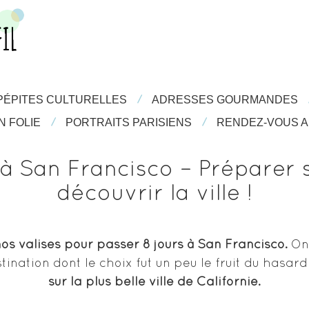
/
/
PÉPITES CULTURELLES
PÉPITES CULTURELLES
ADRESSES GOURMANDES
ADRESSES GOURMANDES
/
/
/
/
FOLIE
N FOLIE
PORTRAITS PARISIENS
PORTRAITS PARISIENS
RENDEZ-VOUS AIL
RENDEZ-VOUS A
à San Francisco – Préparer 
découvrir la ville !
os valises pour passer 8 jours à San Francisco.
On 
ination dont le choix fut un peu le fruit du hasard
sur la plus belle ville de Californie.