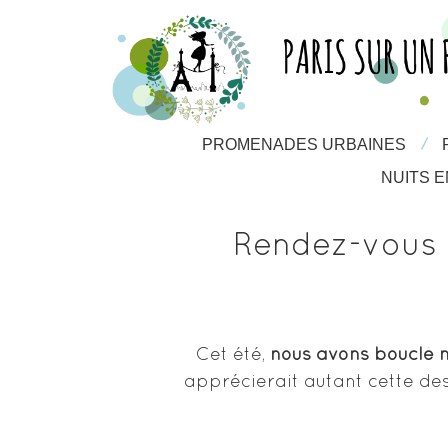
/
/
PROMENADES URBAINES
PROMENADES URBAINES
NUITS EN 
NUITS E
Rendez-vous 
Cet été,
nous avons bouclé n
apprécierait autant cette dest