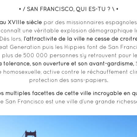
• / SAN FRANCISCO, QUI ES-TU ? \ •
au XVIIIe siècle
par des missionnaires espagnoles, 
e connaît une véritable explosion démographique lo
Dès lors,
l’attractivité de la ville ne cesse de croîtr
 Beat Generation puis les Hippies font de San Franci
67, plus de 500 000 personnes s’y retrouvent pour 
 tolérance, son ouverture et son avant-gardisme,
S
homosexuelle, active contre le réchauffement cli
protection des sans-papiers.
s multiples facettes de cette ville incroyable en q
 San Francisco est une ville d’une grande richesse