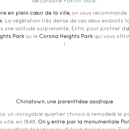
de curiosité
Paxton Gate
.
e en plein cœur de la ville,
on vous recommande 
k
. La végétation très dense de ces deux endroits f
 une solitude surprenante. Enfin, pour profiter d’
u
ights Park
ou le
Corona Heights Park
qui vous offri
!
Chinatown, une parenthèse asiatique
o, un incroyable quartier chinois a remodelé le p
 ville, en 1848.
On y entre par la monumentale Por