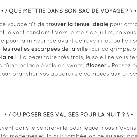
• / QUE METTRE DANS SON SAC DE VOYAGE ? \ •
 ce voyage fût de
trouver la tenue idéale
pour affron
i et le vent constant ! Vers le mois de juillet, on 
e pour la mi-journée avant de revenir au pull en s
les ruelles escarpées de la ville
(oui, ça grimpe, 
laire !
Il a beau faire très frais, le soleil ne vous 
ors d’une balade à vélo en sweat,
#looser…
Pensez é
our brancher vos appareils électriques aux prise
• / OÙ POSER SES VALISES POUR LA NUIT ? \ •
uvent dans le centre-ville pour lequel nous n’avo
tôt modernes et, la nuit tombée, on ne s’y sent pas