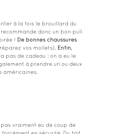
ter à la fois le brouillard du
vous recommande donc un bon pull
oirée !
De bonnes chaussures
préparez vos mollets).
Enfin,
fera pas de cadeau : on a eu le
galement à prendre un ou deux
s américaines.
ns pas vraiment eu de coup de
 forcément en sécurité. Du fait