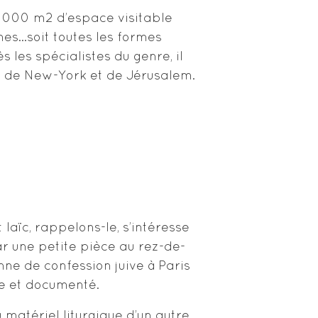
 000 m2 d’espace visitable
mes…soit toutes les formes
s les spécialistes du genre, il
les de New-York et de Jérusalem.
laïc, rappelons-le, s’intéresse
ar une petite pièce au rez-de-
e de confession juive à Paris
e et documenté.
matériel liturgique d’un autre