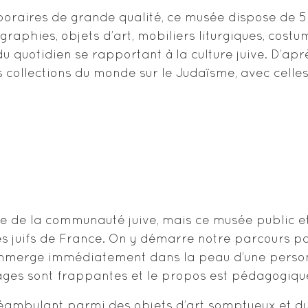
poraires de grande qualité, ce musée dispose de 5
graphies, objets d’art, mobiliers liturgiques, costu
u quotidien se rapportant à la culture juive. D’aprè
les collections du monde sur le Judaïsme, avec cel
e de la communauté juive, mais ce musée public et 
es juifs de France. On y démarre notre parcours p
immerge immédiatement dans la peau d’une personn
ages sont frappantes et le propos est pédagogiqu
éambulant parmi des objets d’art somptueux et du 