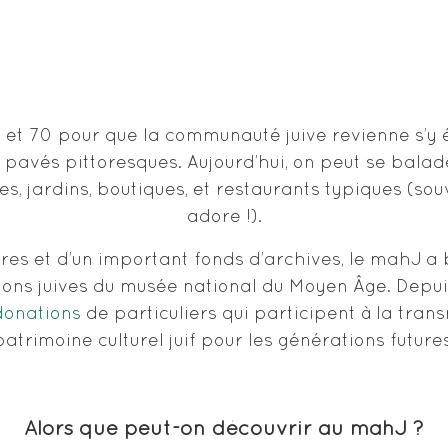
0 et 70 pour que la communauté juive revienne s’y 
s pavés pittoresques. Aujourd’hui, on peut se balad
es, jardins, boutiques, et restaurants typiques (s
adore !).
es et d’un important fonds d’archives, le mahJ a 
tions juives du musée national du Moyen Âge. Depuis
donations
de particuliers qui participent à la trans
patrimoine culturel juif pour les générations futures
Alors que peut-on découvrir au mahJ ?