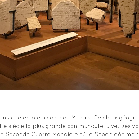
t installé en plein cœur du Marais. Ce choix géogr
IIIe siècle la plus grande communauté juive. Des va
la Seconde Guerre Mondiale où la Shoah décima to