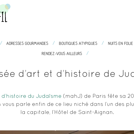
/
/
/
/
/
/
URELLES
ADRESSES GOURMANDES
ADRESSES GOURMANDES
BOUTIQUES ATYPIQUES
BOUTIQUES ATYPIQUES
NUITS EN FOLIE
NUIT
/
RENDEZ-VOUS AILLEURS
ée d’art et d’histoire de J
 d’histoire du Judaïsme
(mahJ) de Paris fête sa 20e
 vous parle enfin de ce lieu niché dans l’un des pl
la capitale, l’Hôtel de Saint-Aignan.