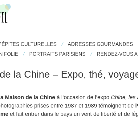
/
/
PÉPITES CULTURELLES
PÉPITES CULTURELLES
ADRESSES GOURMANDES
ADRESSES GOURMANDES
/
/
/
/
FOLIE
N FOLIE
PORTRAITS PARISIENS
PORTRAITS PARISIENS
RENDEZ-VOUS AIL
RENDEZ-VOUS A
e la Chine – Expo, thé, voyage 
la Maison de la Chine
à l’occasion de l’expo
Chine, les
 photographies prises entre 1987 et 1989 témoignent de
l
sme
et fait entrer dans le pays un vent de liberté et de lé