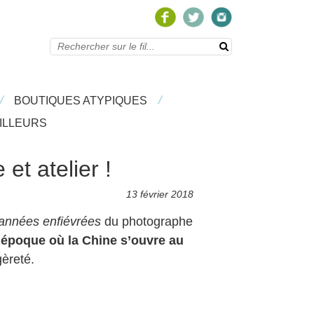
/
/
/
/
BOUTIQUES ATYPIQUES
BOUTIQUES ATYPIQUES
/
LEURS
ILLEURS
et atelier !
13 février 2018
 années enfiévrées
du photographe
’époque où la Chine s’ouvre au
gèreté.