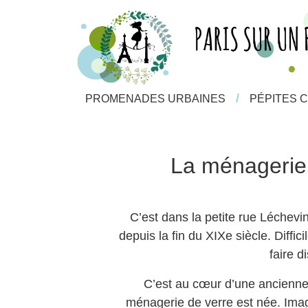
/
/
PROMENADES URBAINES
PROMENADES URBAINES
PÉPITES 
PÉPITES 
La ménagerie 
C’est dans la petite rue Léchevin
depuis la fin du XIXe siècle. Diffi
faire d
C’est au cœur d’une ancienn
ménagerie de verre est née. Imagi