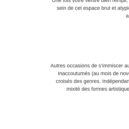
Une fois votre ventre bien rempli,
sein de cet espace brut et atyp
a
Autres occasions de s’immiscer au
Inaccoutumés (au mois de nove
croisés des genres. Indépendant
mixité des formes artistiqu