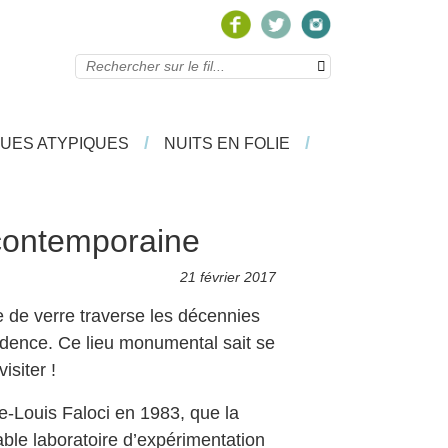
/
/
/
/
UES ATYPIQUES
UES ATYPIQUES
NUITS EN FOLIE
NUITS EN FOLIE
 contemporaine
21 février 2017
ie de verre traverse les décennies
nfidence. Ce lieu monumental sait se
isiter !
rre-Louis Faloci en 1983, que la
able laboratoire d’expérimentation