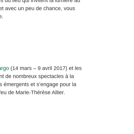
 du lieu qui invitent la lumière au
n et avec un peu de chance, vous
e.
argo
(14 mars – 9 avril 2017) et les
nt de nombreux spectacles à la
ts émergents et s’engage pour la
feu de Marie-Thérèse Allier.