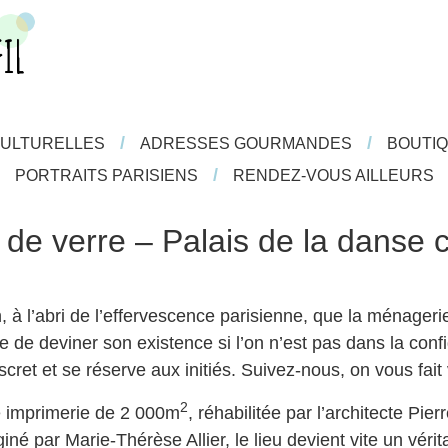
/
/
/
/
CULTURELLES
CULTURELLES
ADRESSES GOURMANDES
ADRESSES GOURMANDES
BOUTIQ
BOUTIQ
/
/
/
PORTRAITS PARISIENS
PORTRAITS PARISIENS
RENDEZ-VOUS AILLEURS
RENDEZ-VOUS AILLEURS
de verre – Palais de la danse
, à l’abri de l’effervescence parisienne, que la ménager
cile de deviner son existence si l’on n’est pas dans la co
iscret et se réserve aux initiés. Suivez-nous, on vous fait v
2
e imprimerie de 2 000m
, réhabilitée par l’architecte Pie
né par Marie-Thérèse Allier, le lieu devient vite un vérit